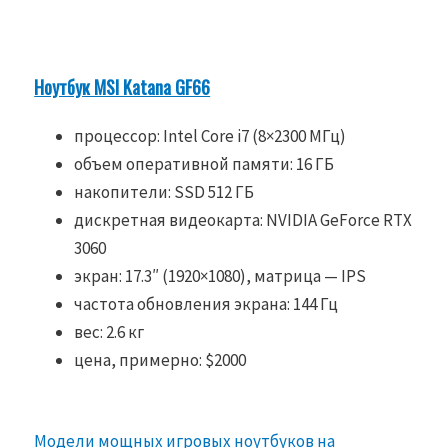
Ноутбук MSI Katana GF66
процессор: Intel Core i7 (8×2300 МГц)
объем оперативной памяти: 16 ГБ
накопители: SSD 512 ГБ
дискретная видеокарта: NVIDIA GeForce RTX
3060
экран: 17.3″ (1920×1080), матрица — IPS
частота обновления экрана: 144 Гц
вес: 2.6 кг
цена, примерно: $2000
М
одели мощных игровых ноутбуков на