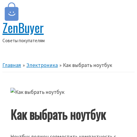
Перейти
к
ZenBuyer
содержимому
Cоветы покупателям
Главное
меню
Главная
Электроника
Как выбрать ноутбук
Как выбрать ноутбук
Ноутбук должен совместить компактность с