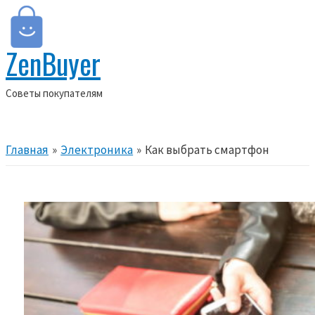
Перейти
к
ZenBuyer
содержимому
Cоветы покупателям
Главное
меню
Главная
Электроника
Как выбрать смартфон